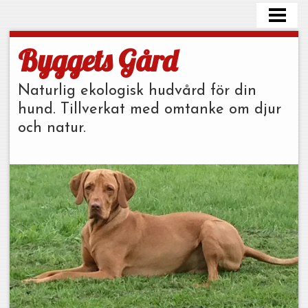
HEM
WEBSHOP
Byggets Gård
HÖNS
Naturlig ekologisk hudvård för din
KONTAKTA
hund. Tillverkat med omtanke om djur
och natur.
BLOGG