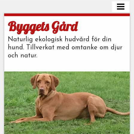
HEM
WEBSHOP
Byggets Gård
HÖNS
Naturlig ekologisk hudvård för din
KONTAKTA
hund. Tillverkat med omtanke om djur
och natur.
BLOGG